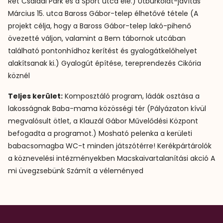
Rét Családi Park és a Sport utca elé.) Útburkolat-javítás
Március 15. utca Baross Gábor-telep élhetővé tétele (A
projekt célja, hogy a Baross Gábor-telep lakó-pihenő
övezetté váljon, valamint a Bem tábornok utcában
található pontonhídhoz kerítést és gyalogátkelőhelyet
alakítsanak ki.) Gyalogút építése, tereprendezés Cikória
köznél
Teljes kerület:
Komposztáló program, ládák osztása a
lakosságnak Baba-mama közösségi tér (Pályázaton kívül
megvalósult ötlet, a Klauzál Gábor Művelődési Központ
befogadta a programot.) Mosható pelenka a kerületi
babacsomagba WC-t minden játszótérre! Kerékpártárolók
a köznevelési intézményekben Macskaivartalanítási akció A
mi üvegzsebünk Számít a véleményed