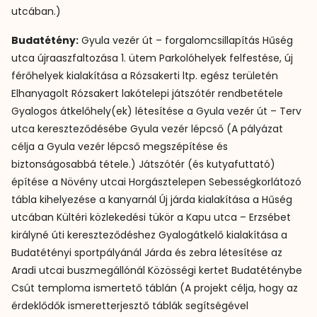
utcában.)
Budatétény:
Gyula vezér út – forgalomcsillapítás Hűség
utca újraaszfaltozása 1. ütem Parkolóhelyek felfestése, új
férőhelyek kialakítása a Rózsakerti ltp. egész területén
Elhanyagolt Rózsakert lakótelepi játszótér rendbetétele
Gyalogos átkelőhely(ek) létesítése a Gyula vezér út – Terv
utca kereszteződésébe Gyula vezér lépcső (A pályázat
célja a Gyula vezér lépcső megszépítése és
biztonságosabbá tétele.) Játszótér (és kutyafuttató)
építése a Növény utcai Horgásztelepen Sebességkorlátozó
tábla kihelyezése a kanyarnál Új járda kialakítása a Hűség
utcában Kültéri közlekedési tükör a Kapu utca – Erzsébet
királyné úti kereszteződéshez Gyalogátkelő kialakítása a
Budatétényi sportpályánál Járda és zebra létesítése az
Aradi utcai buszmegállónál Közösségi kertet Budatéténybe
Csút temploma ismertető táblán (A projekt célja, hogy az
érdeklődők ismeretterjesztő táblák segítségével