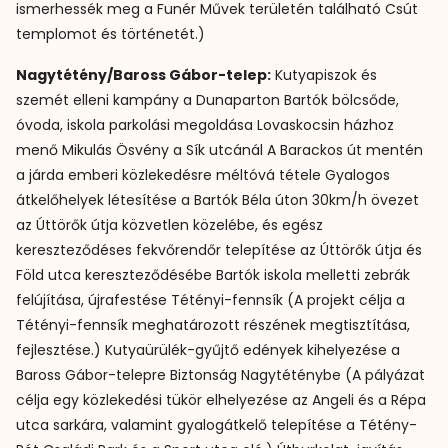
ismerhessék meg a Funér Művek területén található Csút
templomot és történetét.)
Nagytétény/Baross Gábor-telep:
Kutyapiszok és
szemét elleni kampány a Dunaparton Bartók bölcsőde,
óvoda, iskola parkolási megoldása Lovaskocsin házhoz
menő Mikulás Ösvény a Sík utcánál A Barackos út mentén
a járda emberi közlekedésre méltóvá tétele Gyalogos
átkelőhelyek létesítése a Bartók Béla úton 30km/h övezet
az Úttörők útja közvetlen közelébe, és egész
kereszteződéses fekvőrendőr telepítése az Úttörők útja és
Föld utca kereszteződésébe Bartók iskola melletti zebrák
felújítása, újrafestése Tétényi-fennsík (A projekt célja a
Tétényi-fennsík meghatározott részének megtisztítása,
fejlesztése.) Kutyaürülék-gyűjtő edények kihelyezése a
Baross Gábor-telepre Biztonság Nagytéténybe (A pályázat
célja egy közlekedési tükör elhelyezése az Angeli és a Répa
utca sarkára, valamint gyalogátkelő telepítése a Tétény-