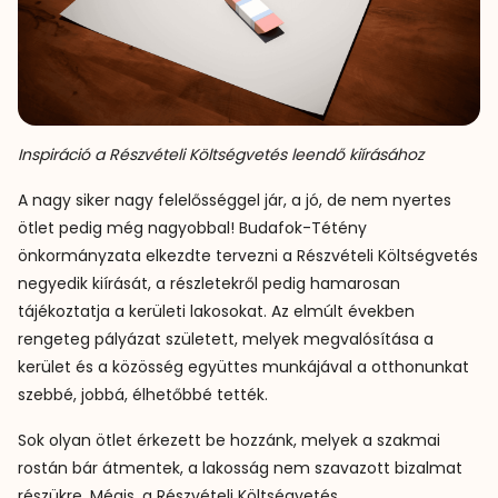
Inspiráció a Részvételi Költségvetés leendő kiírásához
A nagy siker nagy felelősséggel jár, a jó, de nem nyertes
ötlet pedig még nagyobbal! Budafok-Tétény
önkormányzata elkezdte tervezni a Részvételi Költségvetés
negyedik kiírását, a részletekről pedig hamarosan
tájékoztatja a kerületi lakosokat. Az elmúlt években
rengeteg pályázat született, melyek megvalósítása a
kerület és a közösség együttes munkájával a otthonunkat
szebbé, jobbá, élhetőbbé tették.
Sok olyan ötlet érkezett be hozzánk, melyek a szakmai
rostán bár átmentek, a lakosság nem szavazott bizalmat
részükre. Mégis, a Részvételi Költségvetés