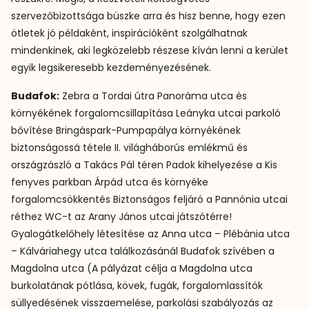
szervezőbizottsága büszke arra és hisz benne, hogy ezen
ötletek jó példaként, inspirációként szolgálhatnak
mindenkinek, aki legközelebb részese kíván lenni a kerület
egyik legsikeresebb kezdeményezésének.
Budafok:
Zebra a Tordai útra Panoráma utca és
környékének forgalomcsillapítása Leányka utcai parkoló
bővítése Bringáspark-Pumpapálya környékének
biztonságossá tétele II. világháborús emlékmű és
országzászló a Takács Pál téren Padok kihelyezése a Kis
fenyves parkban Árpád utca és környéke
forgalomcsökkentés Biztonságos feljáró a Pannónia utcai
réthez WC-t az Arany János utcai játszótérre!
Gyalogátkelőhely létesítése az Anna utca – Plébánia utca
– Kálváriahegy utca találkozásánál Budafok szívében a
Magdolna utca (A pályázat célja a Magdolna utca
burkolatának pótlása, kövek, fugák, forgalomlassítók
süllyedésének visszaemelése, parkolási szabályozás az