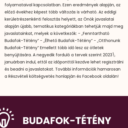
folyamataival kapcsolatban. Ezen eredmények alapján, az
előző évekhez képest több változás is várható. Az eddigi
kerületrészenkénti felosztás helyett, az Önök javaslatai
alapján újabb, tematikus kategóriákban tehetjük majd meg
javaslatainkat, melyek a következők: - „Fenntartható
Budafok-Tétény” - „Élhető Budafok-Tétény” - „Otthonunk
Budafok-Tétény” Emellett több idő lesz az ötletek
benyújtására. A negyedik forduló a tervek szerint 2023\.
januárban indul, ettől az időponttól kezdve lehet regisztrálni
és beadni a javaslatokat. További információk hamarosan
a Részvételi költségvetés honlapján és Facebook oldalán!