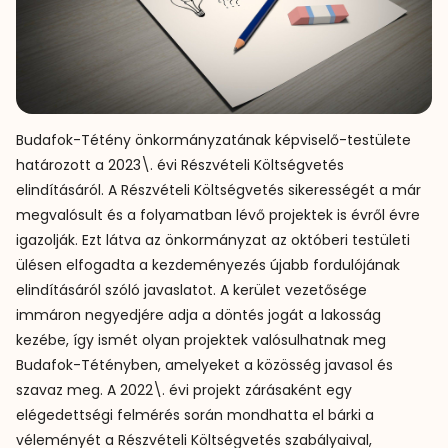
Budafok-Tétény önkormányzatának képviselő-testülete
határozott a 2023\. évi Részvételi Költségvetés
elindításáról. A Részvételi Költségvetés sikerességét a már
megvalósult és a folyamatban lévő projektek is évről évre
igazolják. Ezt látva az önkormányzat az októberi testületi
ülésen elfogadta a kezdeményezés újabb fordulójának
elindításáról szóló javaslatot. A kerület vezetősége
immáron negyedjére adja a döntés jogát a lakosság
kezébe, így ismét olyan projektek valósulhatnak meg
Budafok-Tétényben, amelyeket a közösség javasol és
szavaz meg. A 2022\. évi projekt zárásaként egy
elégedettségi felmérés során mondhatta el bárki a
véleményét a Részvételi Költségvetés szabályaival,