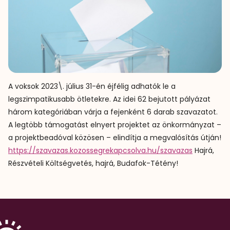
A voksok 2023\. július 31-én éjfélig adhatók le a
legszimpatikusabb ötletekre. Az idei 62 bejutott pályázat
három kategóriában várja a fejenként 6 darab szavazatot.
A legtöbb támogatást elnyert projektet az önkormányzat –
a projektbeadóval közösen – elindítja a megvalósítás útján!
https://szavazas.kozossegrekapcsolva.hu/szavazas
Hajrá,
Részvételi Költségvetés, hajrá, Budafok-Tétény!