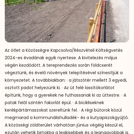
Az ötlet a Közösségre Kapcsolva/Részvételi Költségvetés
2024-es évadának egyik nyertese. A kivitelezés május
végén kezdődött. A tereprendezés során földcserét
végeztünk, és évelő növények telepítésével színesítjük a
környezetet. A továbbiakban: · a játszótér mellett 3 egyedi,
osztott padot helyezünk ki. · Az út felé lassítókorlátot
építünk, hogy a gyerekek ne futhassanak ki az úttestre. · A
patak felől szintén fakorlát épül. · A bicikliseknek
kerékpártámaszokat szereltünk fel. · A régi bútorok közül
megmarad a kommunálishulladék- és a kutyapiszokgyűjtő.
A közösségi zöldterület várhatóan június végéig készül el,
ezután vehetik birtokba a legkisebbek és a legnagyobbak is.