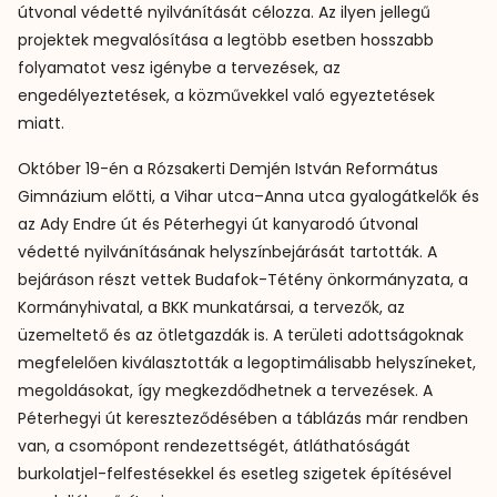
útvonal védetté nyilvánítását célozza. Az ilyen jellegű
projektek megvalósítása a legtöbb esetben hosszabb
folyamatot vesz igénybe a tervezések, az
engedélyeztetések, a közművekkel való egyeztetések
miatt.
Október 19-én a Rózsakerti Demjén István Református
Gimnázium előtti, a Vihar utca–Anna utca gyalogátkelők és
az Ady Endre út és Péterhegyi út kanyarodó útvonal
védetté nyilvánításának helyszínbejárását tartották. A
bejáráson részt vettek Budafok-Tétény önkormányzata, a
Kormányhivatal, a BKK munkatársai, a tervezők, az
üzemeltető és az ötletgazdák is. A területi adottságoknak
megfelelően kiválasztották a legoptimálisabb helyszíneket,
megoldásokat, így megkezdődhetnek a tervezések. A
Péterhegyi út kereszteződésében a táblázás már rendben
van, a csomópont rendezettségét, átláthatóságát
burkolatjel-felfestésekkel és esetleg szigetek építésével