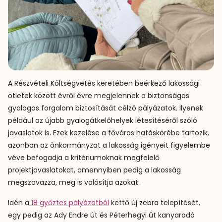
A Részvételi Költségvetés keretében beérkező lakossági
ötletek között évről évre megjelennek a biztonságos
gyalogos forgalom biztosítását célzó pályázatok. Ilyenek
például az újabb gyalogátkelőhelyek létesítéséről szóló
javaslatok is. Ezek kezelése a főváros hatáskörébe tartozik,
azonban az önkormányzat a lakosság igényeit figyelembe
véve befogadja a kritériumoknak megfelelő
projektjavaslatokat, amennyiben pedig a lakosság
megszavazza, meg is valósítja azokat.
Idén a
18 győztes pályázatból
kettő új zebra telepítését,
egy pedig az Ady Endre út és Péterhegyi út kanyarodó