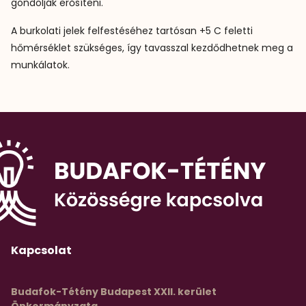
gondolják erősíteni.
A burkolati jelek felfestéséhez tartósan +5 C feletti
hőmérséklet szükséges, így tavasszal kezdődhetnek meg a
munkálatok.
Kapcsolat
Budafok-Tétény Budapest XXII. kerület
Önkormányzata